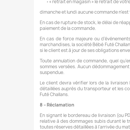
◦ « retrait en magasin » le retrait de vot
dimanche et lundi aucune commande n’est t
En cas de rupture de stock, le délai de réa
paiement de la commande.
En cas de force majeure ou d’événements e
marchandises, la société Bébé Futé Challans
si le client est à jour de ses obligations en
Toute annulation de commande, quel qu’en
sommes versées. Aucun dédommagement rel
suspendue.
Le client devra vérifier lors de la livrai
détaillées auprès du transporteur et les co
Futé Challans.
8 – Réclamation
En signant le bordereau de livraison (ou PD
relative à des dommages subis durant le tra
toutes réserves détaillées à l’arrivée du mat