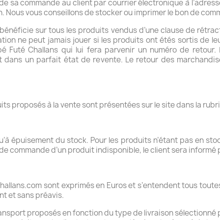
de sa commande au client par courrier électronique à l’adresse
. Nous vous conseillons de stocker ou imprimer le bon de comma
énéficie sur tous les produits vendus d’une clause de rétract
tion ne peut jamais jouer si les produits ont étés sortis de le
ébé Futé Challans qui lui fera parvenir un numéro de retour.
t dans un parfait état de revente. Le retour des marchandises
ts proposés à la vente sont présentées sur le site dans la rubriq
u’à épuisement du stock. Pour les produits n’étant pas en stoc
de commande d’un produit indisponible, le client sera informé p
challans.com sont exprimés en Euros et s’entendent tous toutes
t et sans préavis.
 transport proposés en fonction du type de livraison sélectionné p