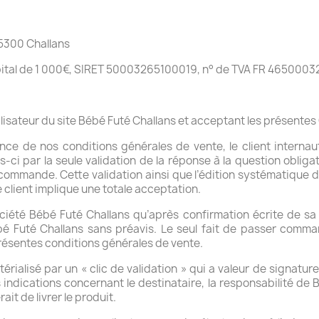
85300 Challans
ital de 1 000€, SIRET 50003265100019, n° de TVA FR 4650003
tilisateur du site Bébé Futé Challans et acceptant les présente
ce de nos conditions générales de vente, le client internau
s-ci par la seule validation de la réponse à la question oblig
 commande. Cette validation ainsi que l’édition systématique 
e client implique une totale acceptation.
ciété Bébé Futé Challans qu’après confirmation écrite de sa p
bé Futé Challans sans préavis. Le seul fait de passer comm
résentes conditions générales de vente.
ialisé par un « clic de validation » qui a valeur de signatur
s indications concernant le destinataire, la responsabilité de
rait de livrer le produit.