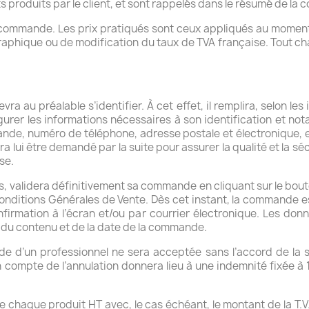
ents produits par le client, et sont rappelés dans le résumé de l
a commande. Les prix pratiqués sont ceux appliqués au momen
raphique ou de modification du taux de TVA française. Tout c
ra au préalable s’identifier. À cet effet, il remplira, selon les 
figurer les informations nécessaires à son identification et 
de, numéro de téléphone, adresse postale et électronique, et
ui être demandé par la suite pour assurer la qualité et la sécu
se.
és, validera définitivement sa commande en cliquant sur le bo
nditions Générales de Vente. Dès cet instant, la commande 
firmation à l’écran et/ou par courrier électronique. Les don
, du contenu et de la date de la commande.
e d’un professionnel ne sera acceptée sans l’accord de la so
n compte de l’annulation donnera lieu à une indemnité fixée à
 chaque produit HT avec, le cas échéant, le montant de la T.V.A