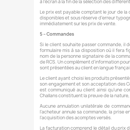
à l’écran à la fin de la sélection des différ
Le prix est payable comptant le jour de l
disponibles et sous réserve d’erreur typog
immédiatement sur les prix de vente.
5 – Commandes
Si le client souhaite passer commande, il dev
formulaire mis à sa disposition où il fera 
nom de la personne signataire de la comman
de RCS. Un complément d’information pourra l
sont présentées au client en langue françai
Le client ayant choisi les produits présent
son engagement et son acceptation des Co
est communiqué au client ainsi qu’une con
Challans constituent la preuve de la nature
Aucune annulation unilatérale de command
l’acheteur annule sa commande, la prise e
l’acquisition des acomptes versés.
La facturation comprend le détail du prix de