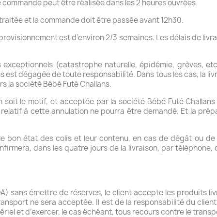
re commande peut être réalisée dans les 2 heures ouvrées.
raitée et la commande doit être passée avant 12h30.
pprovisionnement est d’environ 2/3 semaines. Les délais de livra
xceptionnels (catastrophe naturelle, épidémie, grèves, etc.)
 est dégagée de toute responsabilité. Dans tous les cas, la livr
vers la société Bébé Futé Challans.
 soit le motif, et acceptée par la société Bébé Futé Challan
atif à cette annulation ne pourra être demandé. Et la pr
son le bon état des colis et leur contenu, en cas de dégât ou 
nfirmera, dans les quatre jours de la livraison, par téléphone,
A) sans émettre de réserves, le client accepte les produits liv
nsport ne sera acceptée. Il est de la responsabilité du client 
ériel et d’exercer, le cas échéant, tous recours contre le transp