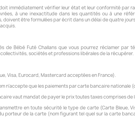
 doit immédiatement vérifier leur état et leur conformité par
ivrées, à une inexactitude dans les quantités ou à une ré
, doivent être formulées par écrit dans un délai de quatre jo
 acquis.
rès de Bébé Futé Challans que vous pourrez réclamer par télé
 collectivités, sociétés et professions libérales de la récupérer.
eue, Visa, Eurocard, Mastercard acceptées en France).
 n’accepte que les paiements par carte bancaire nationale (d
ncaire vaut mandat de payer le prix toutes taxes comprises d
ransmettre en toute sécurité le type de carte (Carte Bleue, V
 du porteur de la carte (nom figurant tel quel sur la carte ba