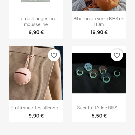
Aperçu rapide
Aperçu rapide


Lot de 3 langes en
Biberon en verre BIBS en
mousseline
110ml
9,90 €
19,90 €
favorite_border
favorite_border
Aperçu rapide
Aperçu rapide


Etui à sucettes silicone...
Sucette tétine BIBS...
9,90 €
5,50 €
+2