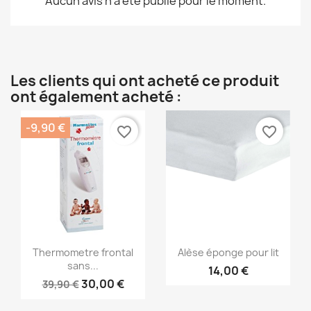
Aucun avis n'a été publié pour le moment.
Les clients qui ont acheté ce produit
ont également acheté :
-9,90 €
favorite_border
favorite_border
Aperçu rapide
Aperçu rapide


Thermometre frontal
Alèse éponge pour lit
sans...
14,00 €
30,00 €
39,90 €