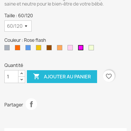
saine et neutre pour le bien-être de votre bébé.
Taille : 60/120
Couleur : Rose flash
Gris
Orange
Bleu
Jaune
Marron
Terracotta
Vieux
Feuille
Rose
rose
flash
Quantité

favorite_border
AJOUTER AU PANIER
Partager