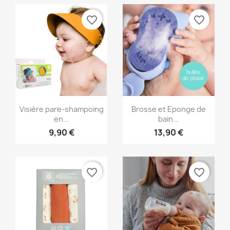
favorite_border
favorite_border
Aperçu rapide
Aperçu rapide


Visière pare-shampoing
Brosse et Eponge de
en...
bain...
9,90 €
13,90 €
favorite_border
favorite_border