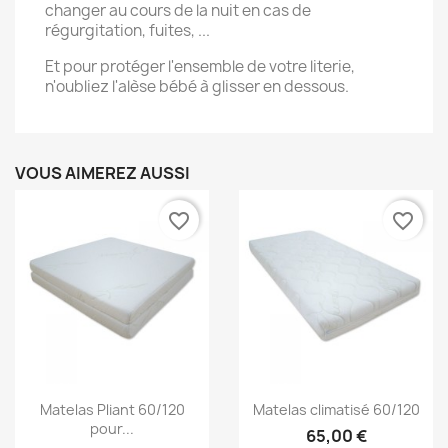
changer au cours de la nuit en cas de
régurgitation, fuites, ...
Et pour protéger l'ensemble de votre literie,
n'oubliez l'alèse bébé à glisser en dessous.
VOUS AIMEREZ AUSSI
favorite_border
favorite_border
Aperçu rapide
Aperçu rapide


Matelas Pliant 60/120
Matelas climatisé 60/120
pour...
65,00 €