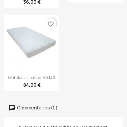
36,00 €
favorite_border
Aperçu rapide

Matelas climatisé 70/140
84,00 €
Commentaires (0)