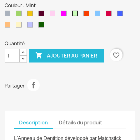
Couleur : Mint
Gris
Vert
Jaune
Bordeau
Vieux
Rose
Orange1
Bleu
Ruby
Bleu
Mint
rose
flash
ciel
foncé
Pèche
Confetti
Lilac
Olive
Quantité

favorite_border
AJOUTER AU PANIER
Partager
Description
Détails du produit
L'Anneau de Dentition développé par Matchstick