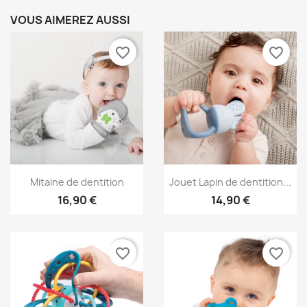
VOUS AIMEREZ AUSSI
favorite_border
favorite_border
Aperçu rapide
Aperçu rapide


Mitaine de dentition
Jouet Lapin de dentition...
16,90 €
14,90 €
favorite_border
favorite_border