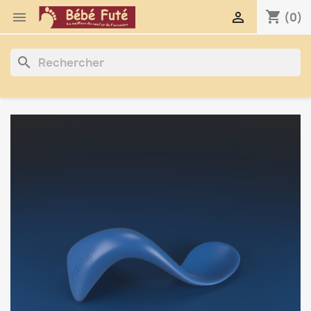
shopping_cart


(0)
search