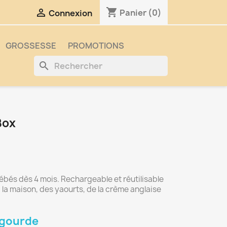
shopping_cart

Panier
(0)
Connexion
GROSSESSE
PROMOTIONS
search
Box
ébés dès 4 mois. Rechargeable et réutilisable
la maison, des yaourts, de la crème anglaise
 gourde