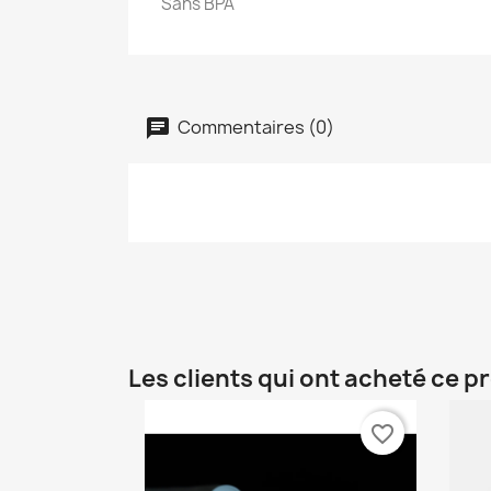
Sans BPA
Commentaires (0)
Les clients qui ont acheté ce p
favorite_border