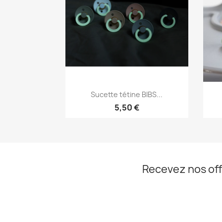
Aperçu rapide

Sucette tétine BIBS...
+2
5,50 €
Recevez nos off