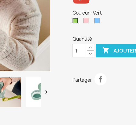
Couleur : Vert
Rose
Bleu
Vert
ciel
Quantité

AJOUTER
Partager
