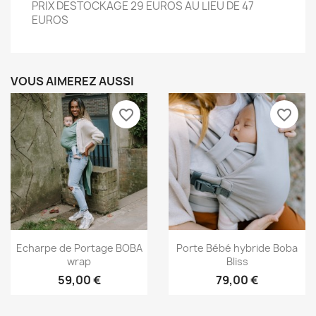
PRIX DESTOCKAGE 29 EUROS AU LIEU DE 47
EUROS
VOUS AIMEREZ AUSSI
favorite_border
favorite_border
Aperçu rapide
Aperçu rapide


Echarpe de Portage BOBA
Porte Bébé hybride Boba
wrap
Bliss
59,00 €
79,00 €