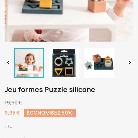


Jeu formes Puzzle silicone
19,90 €
9,95 €
ÉCONOMISEZ 50%
TTC