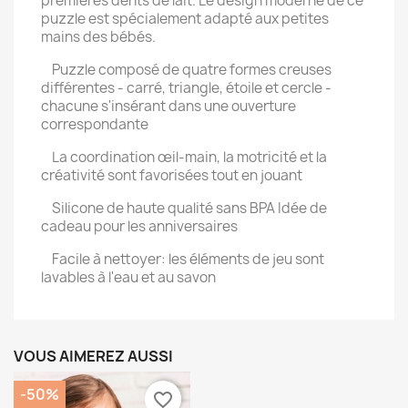
premières dents de lait. Le design moderne de ce
puzzle est spécialement adapté aux petites
mains des bébés.
Puzzle composé de quatre formes creuses
différentes - carré, triangle, étoile et cercle -
chacune s'insérant dans une ouverture
correspondante
La coordination œil-main, la motricité et la
créativité sont favorisées tout en jouant
Silicone de haute qualité sans BPA Idée de
cadeau pour les anniversaires
Facile à nettoyer: les éléments de jeu sont
lavables à l'eau et au savon
VOUS AIMEREZ AUSSI
-50%
favorite_border