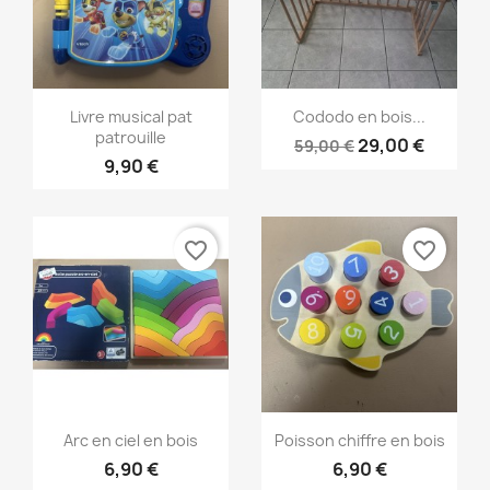
Aperçu rapide
Aperçu rapide


Livre musical pat
Cododo en bois...
patrouille
29,00 €
59,00 €
9,90 €
favorite_border
favorite_border
Aperçu rapide
Aperçu rapide


Arc en ciel en bois
Poisson chiffre en bois
6,90 €
6,90 €