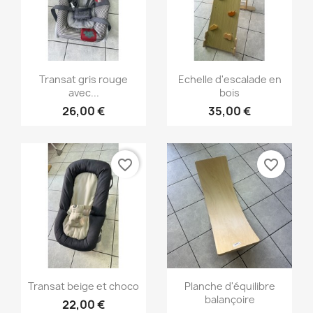
Aperçu rapide
Aperçu rapide


Transat gris rouge
Echelle d'escalade en
avec...
bois
26,00 €
35,00 €
favorite_border
favorite_border
Aperçu rapide
Aperçu rapide


Transat beige et choco
Planche d'équilibre
balançoire
22,00 €