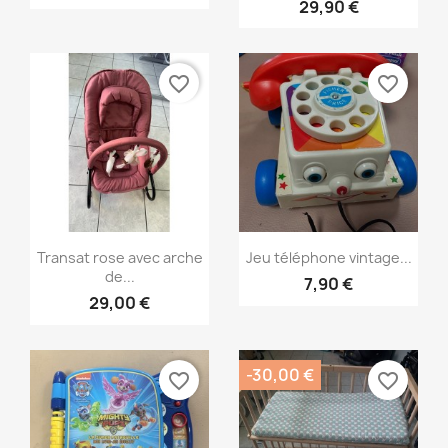
29,90 €
favorite_border
favorite_border
Aperçu rapide
Aperçu rapide


Transat rose avec arche
Jeu téléphone vintage...
de...
7,90 €
29,00 €
-30,00 €
favorite_border
favorite_border