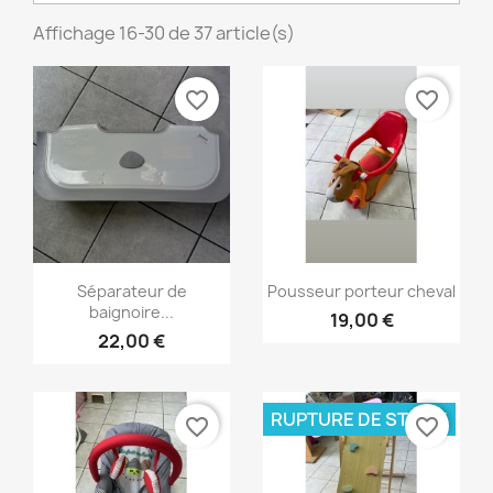
Affichage 16-30 de 37 article(s)
favorite_border
favorite_border
Aperçu rapide
Aperçu rapide


Séparateur de
Pousseur porteur cheval
baignoire...
19,00 €
22,00 €
RUPTURE DE STOCK
favorite_border
favorite_border