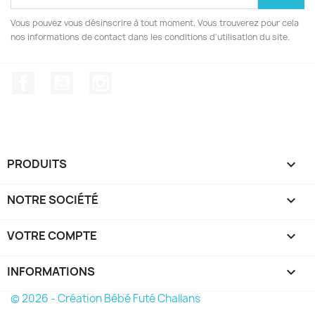
Vous pouvez vous désinscrire à tout moment. Vous trouverez pour cela
nos informations de contact dans les conditions d'utilisation du site.
Facebook
YouTube
Instagram
PRODUITS

NOTRE SOCIÉTÉ

VOTRE COMPTE

INFORMATIONS
keyboard_arrow_down
© 2026 - Création Bébé Futé Challans