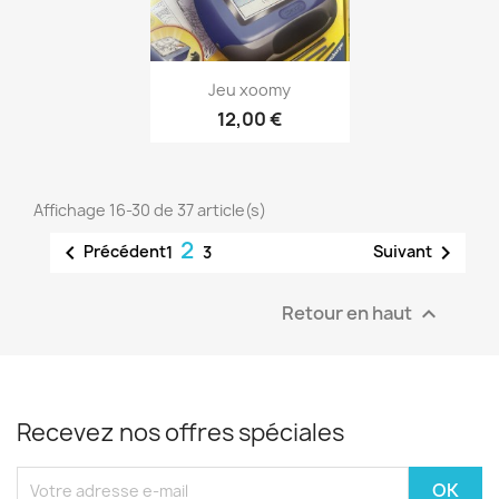
Aperçu rapide

Jeu xoomy
12,00 €
Affichage 16-30 de 37 article(s)
2


Précédent
Suivant
1
3
Retour en haut

Recevez nos offres spéciales